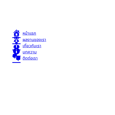
ระบบหล่อเย็น หม้อน้ำรั่ว ระบายความร้อนได้ไม่ดี
ช่างซ่อมรถ
นอกสถานที่ อู่ซ่อมรถยนต์ใกล้ฉัน ช่างซ่อมรถยนต์ใกล้ฉัน
หน้าแรก
ผลงานของเรา
เกี่ยวกับเรา
บทความ
ติดต่อเรา