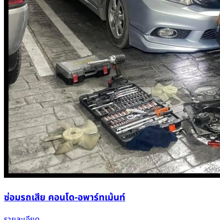
ซ่อมรถเสีย คอนโด-อพาร์ทเม้นท์
รายละเอียด