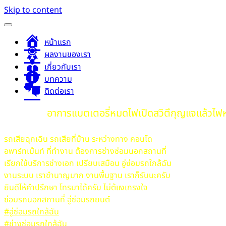
Skip to content
หน้าแรก
ผลงานของเรา
เกี่ยวกับเรา
บทความ
ติดต่อเรา
อาการแบตเตอรี่หมดไฟเปิดสวิตึกุญแจแล้วไฟหน้
รถเสียฉุกเฉิน รถเสียที่บ้าน ระหว่างทาง คอนโด
อพาร์ทเม้นท์ ที่ทำงาน ต้องการช่างซ่อมนอกสถานที่
เรียกใช้บริการช่างเอก เปรียบเสมือน อู่ซ่อมรถใกล้ฉัน
งานระบบ เราชำนาญมาก งานพื้นฐาน เราก็รับนะครับ
ยินดีไห้คำปรึกษา โทรมาได้ครับ ไม่ต้แงเกรงใจ
ซ่อมรถนอกสถานที่ อู่ซ่อมรถยนต์
#อู่ซ่อมรถใกล้ฉัน
#ช่างซ่อมรถใกล้ฉัน