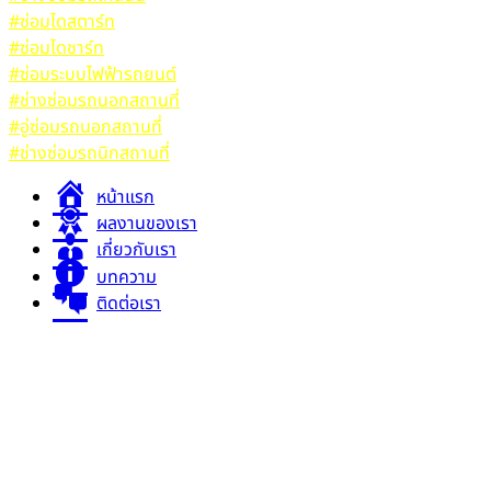
#ซ่อมไดสตาร์ท
#ซ่อมไดชาร์ท
#ซ่อมระบบไฟฟ้ารถยนต์
#ช่างซ่อมรถนอกสถานที่
#อู่ซ่อมรถนอกสถานที่
#ช่างซ่อมรถนิกสถานที่
หน้าแรก
ผลงานของเรา
เกี่ยวกับเรา
บทความ
ติดต่อเรา